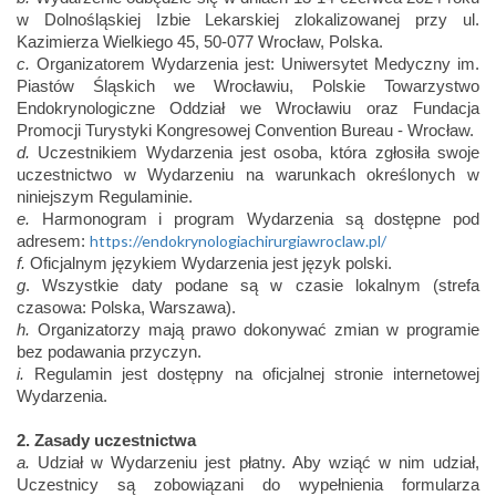
w Dolnośląskiej Izbie Lekarskiej zlokalizowanej przy ul.
Kazimierza Wielkiego 45, 50-077 Wrocław, Polska.
c.
Organizatorem Wydarzenia jest: Uniwersytet Medyczny im.
Piastów Śląskich we Wrocławiu, Polskie Towarzystwo
Endokrynologiczne Oddział we Wrocławiu oraz Fundacja
Promocji Turystyki Kongresowej Convention Bureau - Wrocław.
d.
Uczestnikiem Wydarzenia jest osoba, która zgłosiła swoje
uczestnictwo w Wydarzeniu na warunkach określonych w
niniejszym Regulaminie.
e.
Harmonogram i program Wydarzenia są dostępne pod
https://endokrynologiachirurgiawroclaw.pl/
adresem:
f.
Oficjalnym językiem Wydarzenia jest język polski.
g
. Wszystkie daty podane są w czasie lokalnym (strefa
czasowa: Polska, Warszawa).
h.
Organizatorzy mają prawo dokonywać zmian w programie
bez podawania przyczyn.
i.
Regulamin jest dostępny na oficjalnej stronie internetowej
Wydarzenia.
2. Zasady uczestnictwa
a.
Udział w Wydarzeniu jest płatny. Aby wziąć w nim udział,
Uczestnicy są zobowiązani do wypełnienia formularza