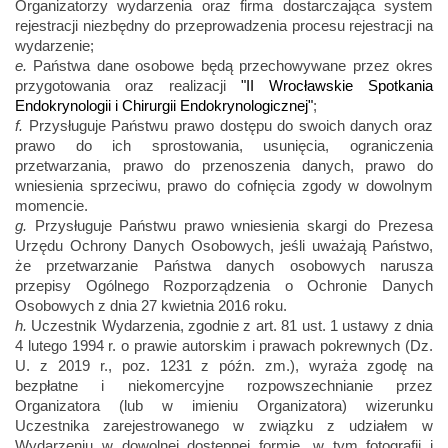
Organizatorzy wydarzenia oraz firma dostarczająca system
rejestracji niezbędny do przeprowadzenia procesu rejestracji na
wydarzenie;
e.
Państwa dane osobowe będą przechowywane przez okres
przygotowania oraz realizacji
"II Wrocławskie Spotkania
Endokrynologii i Chirurgii Endokrynologicznej"
;
f.
Przysługuje Państwu prawo dostępu do swoich danych oraz
prawo do ich sprostowania, usunięcia, ograniczenia
przetwarzania, prawo do przenoszenia danych, prawo do
wniesienia sprzeciwu, prawo do cofnięcia zgody w dowolnym
momencie.
g.
Przysługuje Państwu prawo wniesienia skargi do Prezesa
Urzędu Ochrony Danych Osobowych, jeśli uważają Państwo,
że przetwarzanie Państwa danych osobowych narusza
przepisy Ogólnego Rozporządzenia o Ochronie Danych
Osobowych z dnia 27 kwietnia 2016 roku.
h.
Uczestnik Wydarzenia, zgodnie z art. 81 ust. 1 ustawy z dnia
4 lutego 1994 r. o prawie autorskim i prawach pokrewnych (Dz.
U. z 2019 r., poz. 1231 z późn. zm.), wyraża zgodę na
bezpłatne i niekomercyjne rozpowszechnianie przez
Organizatora (lub w imieniu Organizatora) wizerunku
Uczestnika zarejestrowanego w związku z udziałem w
Wydarzeniu w dowolnej dostępnej formie, w tym fotografii i