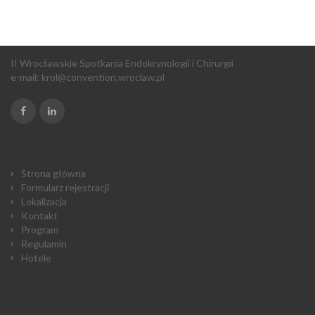
II Wrocławskie Spotkania Endokrynologii i Chirurgii
e-mail:
krol@convention.wroclaw.pl
Strona główna
Formularz rejestracji
Lokalizacja
Kontakt
Program
Regulamin
Hotele