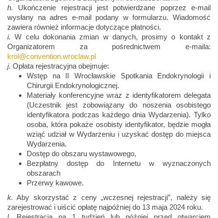
h.
Ukończenie rejestracji jest potwierdzane poprzez e-mail
wysłany na adres e-mail podany w formularzu. Wiadomość
zawiera również informacje dotyczące płatności.
i.
W celu dokonania zmian w danych, prosimy o kontakt z
Organizatorem za pośrednictwem e-maila:
krol@convention.wroclaw.pl
j.
Opłata rejestracyjna obejmuje:
Wstęp na II Wrocławskie Spotkania Endokrynologii i
Chirurgii Endokrynologicznej.
Materiały konferencyjne wraz z identyfikatorem delegata
(Uczestnik jest zobowiązany do noszenia osobistego
identyfikatora podczas każdego dnia Wydarzenia). Tylko
osoba, która pokaże osobisty identyfikator, będzie mogła
wziąć udział w Wydarzeniu i uzyskać dostęp do miejsca
Wydarzenia.
Dostęp do obszaru wystawowego,
Bezpłatny dostęp do Internetu w wyznaczonych
obszarach
Przerwy kawowe.
k.
Aby skorzystać z ceny „wczesnej rejestracji”, należy się
zarejestrować i uiścić opłatę najpóźniej do 13 maja 2024 roku.
l.
Rejestracja na 1 tydzień lub później przed otwarciem