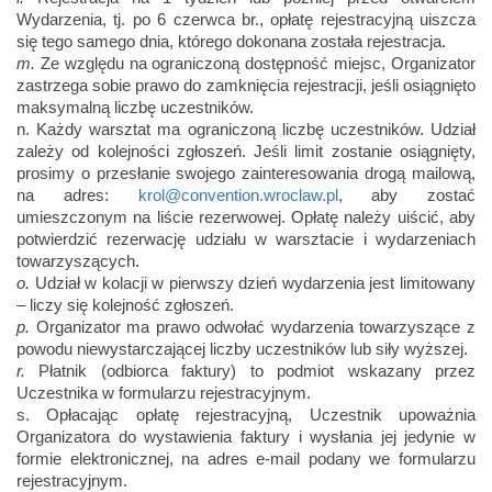
Wydarzenia, tj. po 6 czerwca br., opłatę rejestracyjną uiszcza
się tego samego dnia, którego dokonana została rejestracja.
m.
Ze względu na ograniczoną dostępność miejsc, Organizator
zastrzega sobie prawo do zamknięcia rejestracji, jeśli osiągnięto
maksymalną liczbę uczestników.
n. Każdy warsztat ma ograniczoną liczbę uczestników. Udział
zależy od kolejności zgłoszeń. Jeśli limit zostanie osiągnięty,
prosimy o przesłanie swojego zainteresowania drogą mailową,
na adres:
krol@convention.wroclaw.pl
, aby zostać
umieszczonym na liście rezerwowej. Opłatę należy uiścić, aby
potwierdzić rezerwację udziału w warsztacie i wydarzeniach
towarzyszących.
o.
Udział w kolacji w pierwszy dzień wydarzenia jest limitowany
– liczy się kolejność zgłoszeń.
p.
Organizator ma prawo odwołać wydarzenia towarzyszące z
powodu niewystarczającej liczby uczestników lub siły wyższej.
r.
Płatnik (odbiorca faktury) to podmiot wskazany przez
Uczestnika w formularzu rejestracyjnym.
s. Opłacając opłatę rejestracyjną, Uczestnik upoważnia
Organizatora do wystawienia faktury i wysłania jej jedynie w
formie elektronicznej, na adres e-mail podany we formularzu
rejestracyjnym.