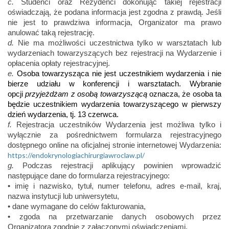
c.
Studenci oraz Rezydenci dokonując takiej rejestracji
oświadczają, że podana informacja jest zgodna z prawdą. Jeśli
nie jest to prawdziwa informacja, Organizator ma prawo
anulować taką rejestrację.
d.
Nie ma możliwości uczestnictwa tylko w warsztatach lub
wydarzeniach towarzyszących bez rejestracji na Wydarzenie i
opłacenia opłaty rejestracyjnej.
e.
Osoba towarzysząca nie jest uczestnikiem wydarzenia i nie
bierze udziału w konferencji i warsztatach. Wybranie
opcji
przyjeżdżam z osobą towarzyszącą
oznacza, że osoba ta
będzie uczestnikiem wydarzenia towarzyszącego w pierwszy
dzień wydarzenia, tj. 13 czerwca.
f.
Rejestracja uczestników Wydarzenia jest możliwa tylko i
wyłącznie za pośrednictwem formularza rejestracyjnego
dostępnego online na oficjalnej stronie internetowej Wydarzenia:
https://endokrynologiachirurgiawroclaw.pl/
g.
Podczas rejestracji aplikujący powinien wprowadzić
następujące dane do formularza rejestracyjnego:
• imię i nazwisko, tytuł, numer telefonu, adres e-mail, kraj,
nazwa instytucji lub uniwersytetu,
• dane wymagane do celów fakturowania,
• zgoda na przetwarzanie danych osobowych przez
Organizatora zgodnie z załączonymi oświadczeniami.