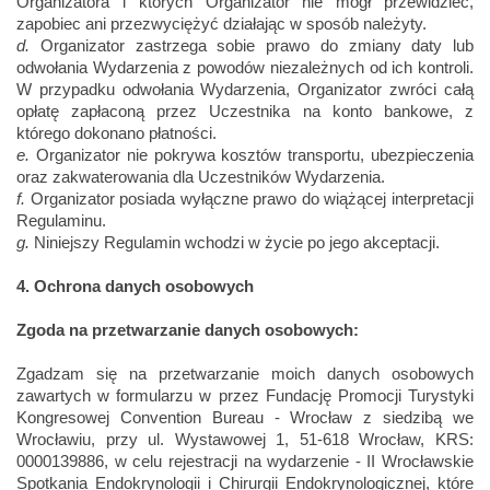
Organizatora i których Organizator nie mógł przewidzieć,
zapobiec ani przezwyciężyć działając w sposób należyty.
d.
Organizator zastrzega sobie prawo do zmiany daty lub
odwołania Wydarzenia z powodów niezależnych od ich kontroli.
W przypadku odwołania Wydarzenia, Organizator zwróci całą
opłatę zapłaconą przez Uczestnika na konto bankowe, z
którego dokonano płatności.
e.
Organizator nie pokrywa kosztów transportu, ubezpieczenia
oraz zakwaterowania dla Uczestników Wydarzenia.
f.
Organizator posiada wyłączne prawo do wiążącej interpretacji
Regulaminu.
g.
Niniejszy Regulamin wchodzi w życie po jego akceptacji.
4. Ochrona danych osobowych
Zgoda na przetwarzanie danych osobowych:
Zgadzam się na przetwarzanie moich danych osobowych
zawartych w formularzu w przez Fundację Promocji Turystyki
Kongresowej Convention Bureau - Wrocław z siedzibą we
Wrocławiu, przy ul. Wystawowej 1, 51-618 Wrocław, KRS:
0000139886, w celu rejestracji na wydarzenie - II Wrocławskie
Spotkania Endokrynologii i Chirurgii Endokrynologicznej, które