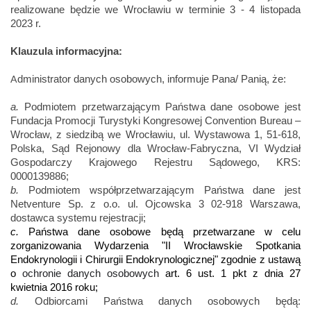
realizowane będzie we Wrocławiu w terminie 3 - 4 listopada
2023 r.
Klauzula informacyjna:
A
dministrator danych osobowych, informuje Pana/ Panią, że:
a.
Podmiotem przetwarzającym Państwa dane osobowe jest
Fundacja Promocji Turystyki Kongresowej Convention Bureau –
Wrocław, z siedzibą we Wrocławiu, ul. Wystawowa 1, 51-618,
Polska, Sąd Rejonowy dla Wrocław-Fabryczna, VI Wydział
Gospodarczy Krajowego Rejestru Sądowego, KRS:
0000139886;
b.
Podmiotem współprzetwarzającym Państwa dane jest
Netventure Sp. z o.o. ul. Ojcowska 3 02-918 Warszawa,
dostawca systemu rejestracji;
c.
Państwa dane osobowe będą przetwarzane w celu
zorganizowania Wydarzenia "II Wrocławskie Spotkania
Endokrynologii i Chirurgii Endokrynologicznej" zgodnie z ustawą
o
ochronie danych osobowych
art. 6 ust. 1 pkt z dnia 27
kwietnia 2016 roku;
d.
Odbiorcami Państwa danych osobowych będą: