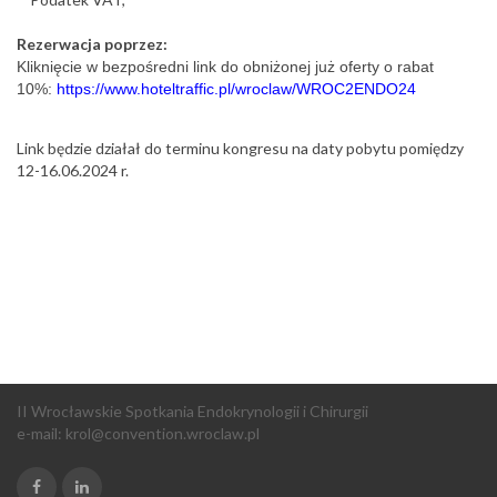
Rezerwacja poprzez:
Kliknięcie w bezpośredni link do obniżonej już oferty o rabat
10%:
https://www.hoteltraffic.pl/wroclaw/WROC2ENDO24
Link będzie działał do terminu kongresu na daty pobytu pomiędzy
12-16.06.2024 r.
II Wrocławskie Spotkania Endokrynologii i Chirurgii
e-mail:
krol@convention.wroclaw.pl