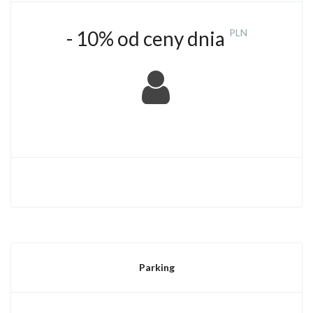
- 10% od ceny dnia
PLN
​
Parking