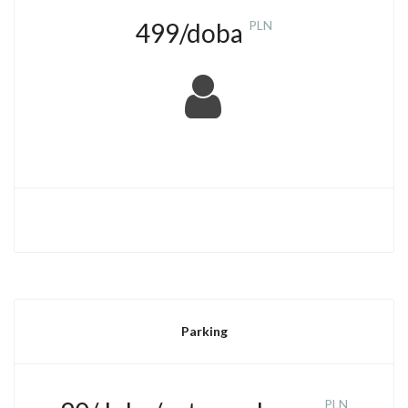
499/doba
PLN
​
Parking
PLN