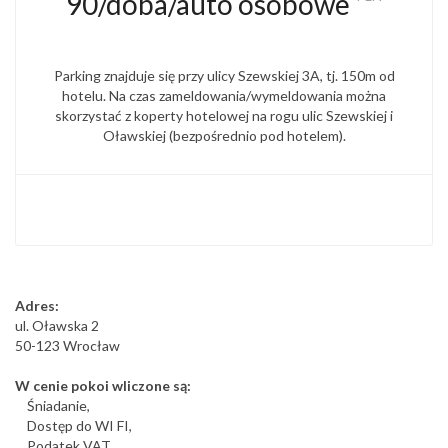
90/doba/auto osobowe
Parking znajduje się przy ulicy Szewskiej 3A, tj. 150m od
hotelu. Na czas zameldowania/wymeldowania można
skorzystać z koperty hotelowej na rogu ulic Szewskiej i
Oławskiej (bezpośrednio pod hotelem).
Adres:
ul. Oławska 2
50-123 Wrocław
W cenie pokoi wliczone są:
Śniadanie,
Dostęp do WI FI,
Podatek VAT,